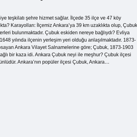
e teşkilatı şehre hizmet sağlar. İlçede 35 ilçe ve 47 köy
ta? Karayolları: İlçemiz Ankara’ya 39 km uzaklıkta olup, Çubuk
rleri bulunmaktadır. Çubuk eskiden nereye bağlıydı? Evliya
48 yılında ilçenin yerleşim yeri olduğu anlaşılmaktadır. 1873-
psayan Ankara Vilayet Salnamelerine göre; Çubuk, 1873-1903
ağlı bir kaza idi. Ankara Çubuk neyi ile meşhur? Çubuk ilçesi
yla ünlüdür. Ankara’nın popüler ilçesi Çubuk, Ankara…