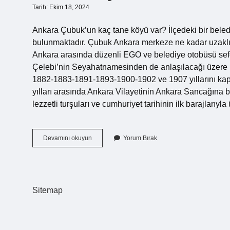
Tarih: Ekim 18, 2024
Ankara Çubuk’un kaç tane köyü var? İlçedeki bir belediy
bulunmaktadır. Çubuk Ankara merkeze ne kadar uzaklık
Ankara arasında düzenli EGO ve belediye otobüsü sefe
Çelebi’nin Seyahatnamesinden de anlaşılacağı üzere 16
1882-1883-1891-1893-1900-1902 ve 1907 yıllarını ka
yılları arasında Ankara Vilayetinin Ankara Sancağına b
lezzetli turşuları ve cumhuriyet tarihinin ilk barajları
Ankara
Devamını okuyun
Yorum Bırak
Çubuk
Un
Nüfusu
Kaç
Sitemap