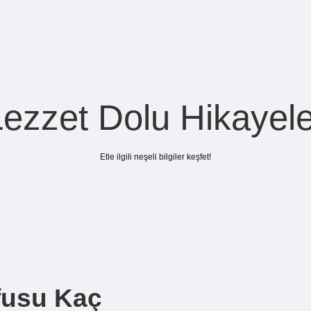
Lezzet Dolu Hikayele
Etle ilgili neşeli bilgiler keşfet!
fusu Kaç