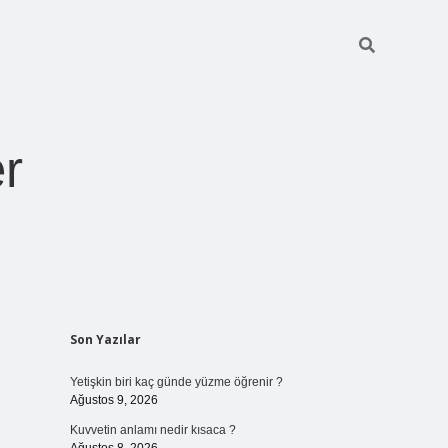
r
Sidebar
Son Yazılar
pia bella casin
Yetişkin biri kaç günde yüzme öğrenir ?
Ağustos 9, 2026
Kuvvetin anlamı nedir kısaca ?