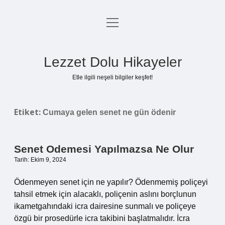
menüyü
Anasayfa
aç
Gizlilik Politikası
Lezzet Dolu Hikayeler
Yasal Uyarı
Etle ilgili neşeli bilgiler keşfet!
Hakkımızda
Etiket:
Cumaya gelen senet ne gün ödenir
Senet Odemesi Yapılmazsa Ne Olur
Tarih: Ekim 9, 2024
Ödenmeyen senet için ne yapılır? Ödenmemiş poliçeyi
tahsil etmek için alacaklı, poliçenin aslını borçlunun
ikametgahındaki icra dairesine sunmalı ve poliçeye
özgü bir prosedürle icra takibini başlatmalıdır. İcra