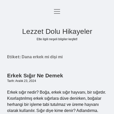
menüyü
Anasayfa
aç
Gizlilik Politikası
Lezzet Dolu Hikayeler
Yasal Uyarı
Etle ilgili neşeli bilgiler keşfet!
Hakkımızda
Etiket:
Dana erkek mi dişi mi
Erkek Sığır Ne Demek
Tarih: Aralık 23, 2024
Erkek sığır nedir? Boğa, erkek sığır hayvanı, bir sığırdır.
Kısırlaştırılmış erkek sığırlara düve denirken, boğalar
herhangi bir işleme tabi tutulmaz ve üreme hayvanı
olarak kullanılır. Sığır diye kime denir? Adlandırma.