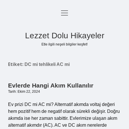
menüyü
Anasayfa
aç
Gizlilik Politikası
Lezzet Dolu Hikayeler
Yasal Uyarı
Etle ilgili neşeli bilgiler keşfet!
Hakkımızda
Etiket:
DC mi tehlikeli AC mi
Evlerde Hangi Akım Kullanılır
Tarih: Ekim 22, 2024
Ev prizi DC mi AC mi? Alternatif akımda voltaj değeri
hem pozitif hem de negatif olarak sürekli değişir. Doğru
akımda ise her zaman sabittir. Evlerimize ulaşan akım
alternatif akımdır (AC). AC ve DC akım nerelerde