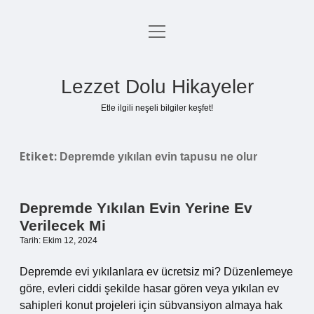
menüyü
Anasayfa
aç
Gizlilik Politikası
Lezzet Dolu Hikayeler
Yasal Uyarı
Etle ilgili neşeli bilgiler keşfet!
Hakkımızda
Etiket:
Depremde yıkılan evin tapusu ne olur
Depremde Yıkılan Evin Yerine Ev
Verilecek Mi
Tarih: Ekim 12, 2024
Depremde evi yıkılanlara ev ücretsiz mi? Düzenlemeye
göre, evleri ciddi şekilde hasar gören veya yıkılan ev
sahipleri konut projeleri için sübvansiyon almaya hak