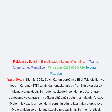
la casino giriş
Reklam ve İletişim:
E-mail:
backlinkpaneli@gmail.com
Teams:
forumhizmeti@gmail.com
Whatsapp: 0262 606 0 726
Telegram:
@karabul
Yasal Uyarı:
Sitemiz, 5651 Sayılı Kanun gereğince Bilgi Teknolojileri ve
İletişim Kurumu (BTK) tarafından onaylanmış bir Yer Sağlayıcı olarak
hizmet vermektedir. Bu nedenle, sitedeki içerikleri proaktif olarak
denetleme veya araştırma yükümlülüğümüz bulunmamaktadır. Ancak,
üyelerimiz yazdıkları içeriklerin sorumluluğunu taşımakta olup, siteye
üye olarak bu sorumluluğu kabul etmiş sayılırlar. Bu internet sitesi,