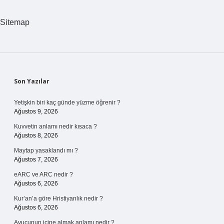
Beni
Hangi
Sitemap
Yöreye
Ait
Sidebar
Son Yazılar
Yetişkin biri kaç günde yüzme öğrenir ?
Ağustos 9, 2026
Kuvvetin anlamı nedir kısaca ?
Ağustos 8, 2026
Maytap yasaklandı mı ?
Ağustos 7, 2026
eARC ve ARC nedir ?
Ağustos 6, 2026
Kur’an’a göre Hristiyanlık nedir ?
Ağustos 6, 2026
Avucunun içine almak anlamı nedir ?