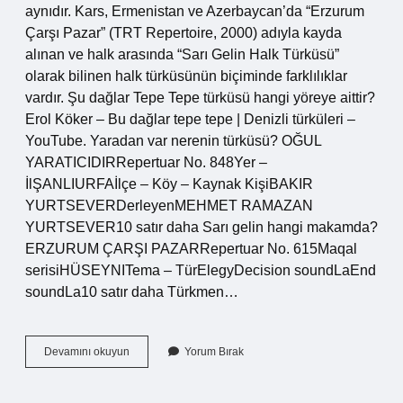
aynıdır. Kars, Ermenistan ve Azerbaycan’da “Erzurum
Çarşı Pazar” (TRT Repertoire, 2000) adıyla kayda
alınan ve halk arasında “Sarı Gelin Halk Türküsü”
olarak bilinen halk türküsünün biçiminde farklılıklar
vardır. Şu dağlar Tepe Tepe türküsü hangi yöreye aittir?
Erol Köker – Bu dağlar tepe tepe | Denizli türküleri –
YouTube. Yaradan var nerenin türküsü? OĞUL
YARATICIDIRRepertuar No. 848Yer –
İlŞANLIURFAİlçe – Köy – Kaynak KişiBAKIR
YURTSEVERDerleyenMEHMET RAMAZAN
YURTSEVER10 satır daha Sarı gelin hangi makamda?
ERZURUM ÇARŞI PAZARRepertuar No. 615Maqal
serisiHÜSEYNITema – TürElegyDecision soundLaEnd
soundLa10 satır daha Türkmen…
Ağlama
Devamını okuyun
Yorum Bırak
Sarı
Gelin
Al