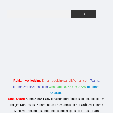
Arama
lla casino giriş
Reklam ve İletişim:
E-mail:
backlinkpaneli@gmail.com
Teams:
forumhizmeti@gmail.com
Whatsapp: 0262 606 0 726
Telegram:
@karabul
Yasal Uyarı:
Sitemiz, 5651 Sayılı Kanun gereğince Bilgi Teknolojileri ve
İletişim Kurumu (BTK) tarafından onaylanmış bir Yer Sağlayıcı olarak
hizmet vermektedir. Bu nedenle, sitedeki içerikleri proaktif olarak