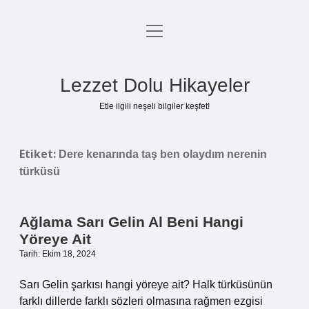
menüyü
Anasayfa
aç
Gizlilik Politikası
Lezzet Dolu Hikayeler
Yasal Uyarı
Etle ilgili neşeli bilgiler keşfet!
Hakkımızda
Etiket:
Dere kenarında taş ben olaydım nerenin
türküsü
Ağlama Sarı Gelin Al Beni Hangi
Yöreye Ait
Tarih: Ekim 18, 2024
Sarı Gelin şarkısı hangi yöreye ait? Halk türküsünün
farklı dillerde farklı sözleri olmasına rağmen ezgisi