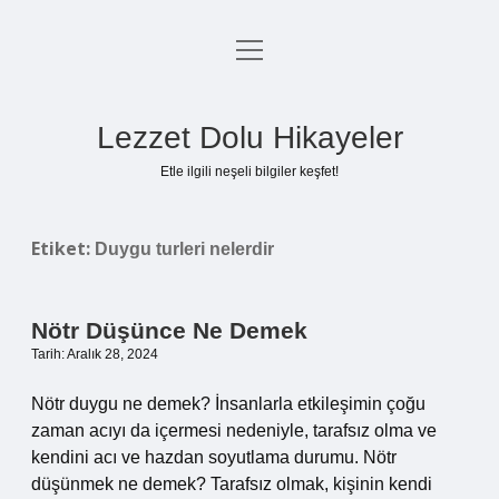
menüyü
Anasayfa
aç
Gizlilik Politikası
Lezzet Dolu Hikayeler
Yasal Uyarı
Etle ilgili neşeli bilgiler keşfet!
Hakkımızda
Etiket:
Duygu turleri nelerdir
Nötr Düşünce Ne Demek
Tarih: Aralık 28, 2024
Nötr duygu ne demek? İnsanlarla etkileşimin çoğu
zaman acıyı da içermesi nedeniyle, tarafsız olma ve
kendini acı ve hazdan soyutlama durumu. Nötr
düşünmek ne demek? Tarafsız olmak, kişinin kendi