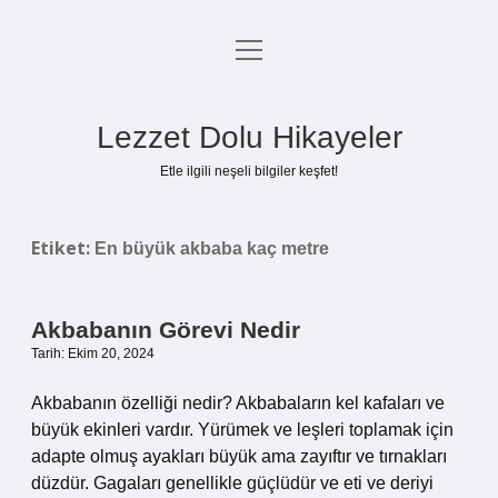
menüyü
Anasayfa
aç
Gizlilik Politikası
Lezzet Dolu Hikayeler
Yasal Uyarı
Etle ilgili neşeli bilgiler keşfet!
Hakkımızda
Etiket:
En büyük akbaba kaç metre
Akbabanın Görevi Nedir
Tarih: Ekim 20, 2024
Akbabanın özelliği nedir? Akbabaların kel kafaları ve
büyük ekinleri vardır. Yürümek ve leşleri toplamak için
adapte olmuş ayakları büyük ama zayıftır ve tırnakları
düzdür. Gagaları genellikle güçlüdür ve eti ve deriyi