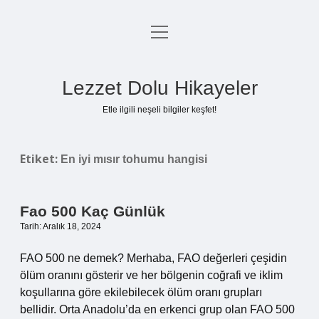
menüyü
Anasayfa
aç
Gizlilik Politikası
Lezzet Dolu Hikayeler
Yasal Uyarı
Etle ilgili neşeli bilgiler keşfet!
Hakkımızda
Etiket:
En iyi mısır tohumu hangisi
Fao 500 Kaç Günlük
Tarih: Aralık 18, 2024
FAO 500 ne demek? Merhaba, FAO değerleri çeşidin
ölüm oranını gösterir ve her bölgenin coğrafi ve iklim
koşullarına göre ekilebilecek ölüm oranı grupları
bellidir. Orta Anadolu’da en erkenci grup olan FAO 500