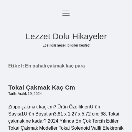
menüyü
Anasayfa
aç
Gizlilik Politikası
Lezzet Dolu Hikayeler
Yasal Uyarı
Etle ilgili neşeli bilgiler keşfet!
Hakkımızda
Etiket:
En pahalı çakmak kaç para
Tokai Çakmak Kaç Cm
Tarih: Aralık 19, 2024
Zippo çakmak kaç cm? Ürün ÖzellikleriÜrün
Sayısı‎1Ürün Boyutları‎3,81 x 1,27 x 5,72 cm; 68. Tokai
çakmak ne kadar? 2024 Yılında En Çok Tercih Edilen
Tokai Çakmak ModelleriTokai Solenoid Valfli Elektronik