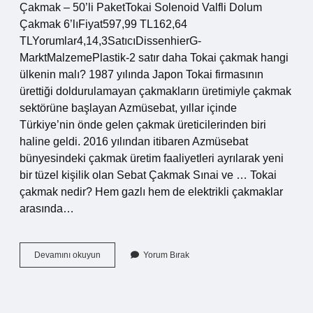
Çakmak – 50’li PaketTokai Solenoid Valfli Dolum
Çakmak 6’lıFiyat597,99 TL162,64
TLYorumlar4,14,3SatıcıDissenhierG-
MarktMalzemePlastik-2 satır daha Tokai çakmak hangi
ülkenin malı? 1987 yılında Japon Tokai firmasının
ürettiği doldurulamayan çakmakların üretimiyle çakmak
sektörüne başlayan Azmüsebat, yıllar içinde
Türkiye’nin önde gelen çakmak üreticilerinden biri
haline geldi. 2016 yılından itibaren Azmüsebat
bünyesindeki çakmak üretim faaliyetleri ayrılarak yeni
bir tüzel kişilik olan Sebat Çakmak Sınai ve … Tokai
çakmak nedir? Hem gazlı hem de elektrikli çakmaklar
arasında…
Tokai
Devamını okuyun
Yorum Bırak
Çakmak
Kaç
Cm