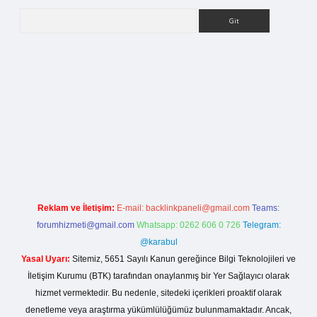
Arama
la casino giriş
Reklam ve İletişim:
E-mail:
backlinkpaneli@gmail.com
Teams:
forumhizmeti@gmail.com
Whatsapp: 0262 606 0 726
Telegram:
@karabul
Yasal Uyarı:
Sitemiz, 5651 Sayılı Kanun gereğince Bilgi Teknolojileri ve
İletişim Kurumu (BTK) tarafından onaylanmış bir Yer Sağlayıcı olarak
hizmet vermektedir. Bu nedenle, sitedeki içerikleri proaktif olarak
denetleme veya araştırma yükümlülüğümüz bulunmamaktadır. Ancak,