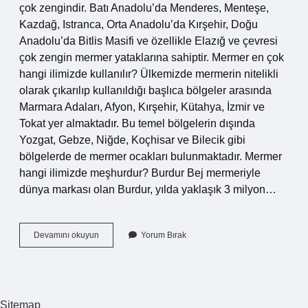
çok zengindir. Batı Anadolu’da Menderes, Menteşe,
Kazdağ, Istranca, Orta Anadolu’da Kırşehir, Doğu
Anadolu’da Bitlis Masifi ve özellikle Elazığ ve çevresi
çok zengin mermer yataklarına sahiptir. Mermer en çok
hangi ilimizde kullanılır? Ülkemizde mermerin nitelikli
olarak çıkarılıp kullanıldığı başlıca bölgeler arasında
Marmara Adaları, Afyon, Kırşehir, Kütahya, İzmir ve
Tokat yer almaktadır. Bu temel bölgelerin dışında
Yozgat, Gebze, Niğde, Koçhisar ve Bilecik gibi
bölgelerde de mermer ocakları bulunmaktadır. Mermer
hangi ilimizde meşhurdur? Burdur Bej mermeriyle
dünya markası olan Burdur, yılda yaklaşık 3 milyon…
Mermer
Devamını okuyun
Yorum Bırak
Ülkemizde
En
Çok
Nerede
Çıkarılır
Sitemap