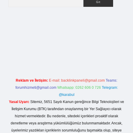
lla casino giriş
Reklam ve İletişim:
E-mail:
backlinkpaneli@gmail.com
Teams:
forumhizmeti@gmail.com
Whatsapp: 0262 606 0 726
Telegram:
@karabul
Yasal Uyarı:
Sitemiz, 5651 Sayılı Kanun gereğince Bilgi Teknolojileri ve
İletişim Kurumu (BTK) tarafından onaylanmış bir Yer Sağlayıcı olarak
hizmet vermektedir. Bu nedenle, sitedeki içerikleri proaktif olarak
denetleme veya araştırma yükümlülüğümüz bulunmamaktadır. Ancak,
üyelerimiz yazdıkları içeriklerin sorumluluğunu taşımakta olup, siteye