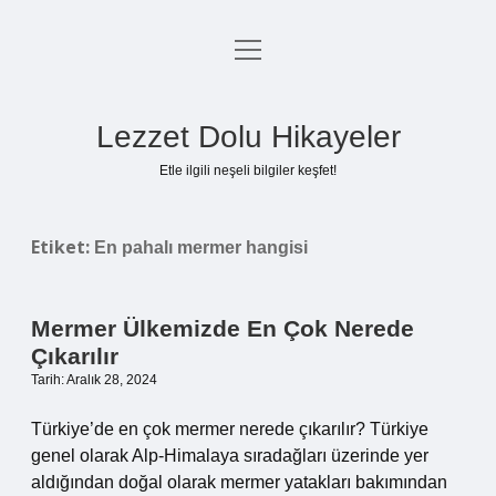
menüyü
Anasayfa
aç
Gizlilik Politikası
Lezzet Dolu Hikayeler
Yasal Uyarı
Etle ilgili neşeli bilgiler keşfet!
Hakkımızda
Etiket:
En pahalı mermer hangisi
Mermer Ülkemizde En Çok Nerede
Çıkarılır
Tarih: Aralık 28, 2024
Türkiye’de en çok mermer nerede çıkarılır? Türkiye
genel olarak Alp-Himalaya sıradağları üzerinde yer
aldığından doğal olarak mermer yatakları bakımından