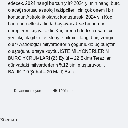
edecek. 2024 hangi burcun yılı? 2024 yılının hangi burç
olacağı sorusu astroloji takipçileri için çok önemli bir
konudur. Astrolojik olarak konuşursak, 2024 yılı Koç
burcunun etkisi altında başlayacak ve bu burcun
enerjilerini taşıyacaktır. Koç burcu liderlik, cesaret ve
yenilikçilik gibi nitelikleriyle bilinir. Hangi burç zengin
olur? Astrologlar milyarderlerin çoğunlukla üç burçtan
oluştuğunu ortaya koydu. İŞTE MİLYONERLERİN
BURÇ YORUMLARI (23 Eylül – 22 Ekim) Teraziler
dünyadaki milyarderlerin %12’sini oluşturuyor. …
BALIK (19 Şubat – 20 Mart) Balık…
Yeni
Devamını okuyun
10 Yorum
Yılda
Hangi
Burçlar
Zengin
Olacak
Sitemap