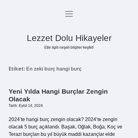
menüyü
Anasayfa
aç
Gizlilik Politikası
Lezzet Dolu Hikayeler
Yasal Uyarı
Etle ilgili neşeli bilgiler keşfet!
Hakkımızda
Etiket:
En zeki burç hangi burç
Yeni Yılda Hangi Burçlar Zengin
Olacak
Tarih: Eylül 14, 2024
2024’te hangi burç zengin olacak? 2024’te zengin
olacak 5 burç açıklandı. Başak, Oğlak, Boğa, Koç ve
Terazi burçları bu yıl büyük maddi kazançlar elde