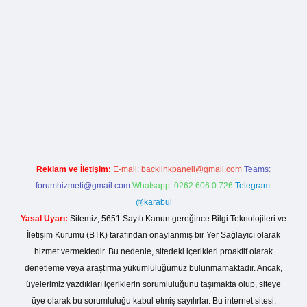
la casino giriş
Reklam ve İletişim:
E-mail:
backlinkpaneli@gmail.com
Teams:
forumhizmeti@gmail.com
Whatsapp: 0262 606 0 726
Telegram:
@karabul
Yasal Uyarı:
Sitemiz, 5651 Sayılı Kanun gereğince Bilgi Teknolojileri ve
İletişim Kurumu (BTK) tarafından onaylanmış bir Yer Sağlayıcı olarak
hizmet vermektedir. Bu nedenle, sitedeki içerikleri proaktif olarak
denetleme veya araştırma yükümlülüğümüz bulunmamaktadır. Ancak,
üyelerimiz yazdıkları içeriklerin sorumluluğunu taşımakta olup, siteye
üye olarak bu sorumluluğu kabul etmiş sayılırlar. Bu internet sitesi,