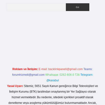
Arama
lla casino giriş
Reklam ve İletişim:
E-mail:
backlinkpaneli@gmail.com
Teams:
forumhizmeti@gmail.com
Whatsapp: 0262 606 0 726
Telegram:
@karabul
Yasal Uyarı:
Sitemiz, 5651 Sayılı Kanun gereğince Bilgi Teknolojileri ve
İletişim Kurumu (BTK) tarafından onaylanmış bir Yer Sağlayıcı olarak
hizmet vermektedir. Bu nedenle, sitedeki içerikleri proaktif olarak
denetleme veya araştırma yükümlülüğümüz bulunmamaktadır. Ancak,