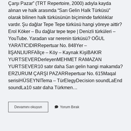
Çarşı Pazar” (TRT Repertoire, 2000) adıyla kayda
alınan ve halk arasında “Sarı Gelin Halk Türküsü”
olarak bilinen halk türküsünün biçiminde farklılıklar
vardır. Şu dağlar Tepe Tepe türküsü hangi yöreye aittir?
Erol Köker – Bu dağlar tepe tepe | Denizli türküleri –
YouTube. Yaradan var nerenin türküsü? OĞUL
YARATICIDIRRepertuar No. 848Yer –
İlŞANLIURFAİlçe – Köy – Kaynak KişiBAKIR
YURTSEVERDerleyenMEHMET RAMAZAN
YURTSEVER10 satır daha Sarı gelin hangi makamda?
ERZURUM ÇARŞI PAZARRepertuar No. 615Maqal
serisiHÜSEYNITema – TürElegyDecision soundLaEnd
soundLa10 satır daha Türkmen…
Ağlama
Devamını okuyun
Yorum Bırak
Sarı
Gelin
Al
Beni