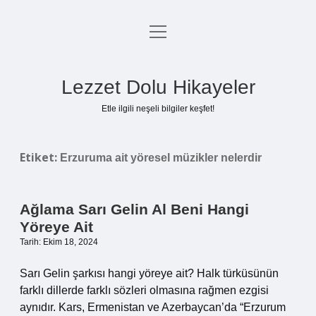
menüyü
Anasayfa
aç
Gizlilik Politikası
Lezzet Dolu Hikayeler
Yasal Uyarı
Etle ilgili neşeli bilgiler keşfet!
Hakkımızda
Etiket:
Erzuruma ait yöresel müzikler nelerdir
Ağlama Sarı Gelin Al Beni Hangi
Yöreye Ait
Tarih: Ekim 18, 2024
Sarı Gelin şarkısı hangi yöreye ait? Halk türküsünün
farklı dillerde farklı sözleri olmasına rağmen ezgisi
aynıdır. Kars, Ermenistan ve Azerbaycan’da “Erzurum