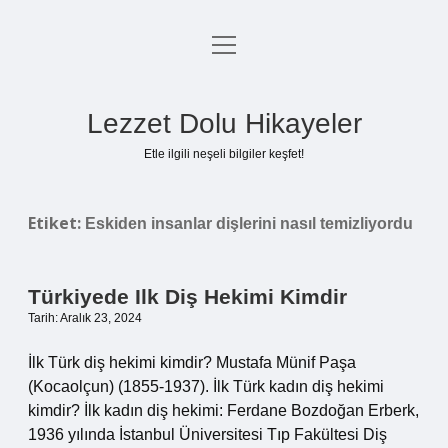
menüyü
Anasayfa
aç
Gizlilik Politikası
Lezzet Dolu Hikayeler
Yasal Uyarı
Etle ilgili neşeli bilgiler keşfet!
Hakkımızda
Etiket:
Eskiden insanlar dişlerini nasıl temizliyordu
Türkiyede Ilk Diş Hekimi Kimdir
Tarih: Aralık 23, 2024
İlk Türk diş hekimi kimdir? Mustafa Münif Paşa
(Kocaolçun) (1855-1937). İlk Türk kadın diş hekimi
kimdir? İlk kadın diş hekimi: Ferdane Bozdoğan Erberk,
1936 yılında İstanbul Üniversitesi Tıp Fakültesi Diş