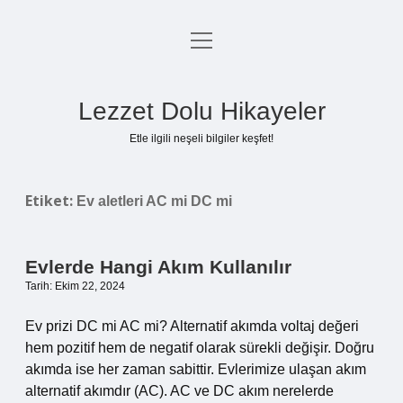
menüyü
Anasayfa
aç
Gizlilik Politikası
Lezzet Dolu Hikayeler
Yasal Uyarı
Etle ilgili neşeli bilgiler keşfet!
Hakkımızda
Etiket:
Ev aletleri AC mi DC mi
Evlerde Hangi Akım Kullanılır
Tarih: Ekim 22, 2024
Ev prizi DC mi AC mi? Alternatif akımda voltaj değeri
hem pozitif hem de negatif olarak sürekli değişir. Doğru
akımda ise her zaman sabittir. Evlerimize ulaşan akım
alternatif akımdır (AC). AC ve DC akım nerelerde