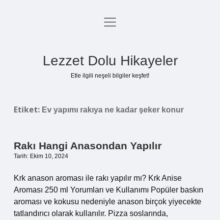
menüyü
Anasayfa
aç
Gizlilik Politikası
Lezzet Dolu Hikayeler
Yasal Uyarı
Etle ilgili neşeli bilgiler keşfet!
Hakkımızda
Etiket:
Ev yapımı rakıya ne kadar şeker konur
Rakı Hangi Anasondan Yapılır
Tarih: Ekim 10, 2024
Krk anason aroması ile rakı yapılır mı? Krk Anise
Aroması 250 ml Yorumları ve Kullanımı Popüler baskın
aroması ve kokusu nedeniyle anason birçok yiyecekte
tatlandırıcı olarak kullanılır. Pizza soslarında,