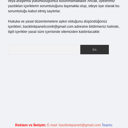
veya araştırma yükümlülüğümüz bulunmamaktadır. Ancak, üyelerimiz
yazdıkları içeriklerin sorumluluğunu taşımakta olup, siteye üye olarak bu
sorumluluğu kabul etmiş sayılırlar.
Hukuka ve yasal düzenlemelere aykırı olduğunu düşündüğünüz
içerikleri,
backlinkpanelicomtr@gmail.com
adresine bildirmeniz halinde,
ilgili içerikler yasal süre içerisinde sitemizden kaldırılacaktır.
Arama
ş
Reklam ve İletişim:
E-mail:
backlinkpaneli@gmail.com
Teams: