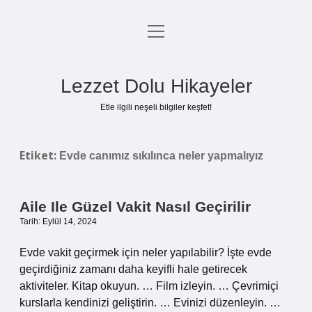
menüyü
Anasayfa
aç
Gizlilik Politikası
Lezzet Dolu Hikayeler
Yasal Uyarı
Etle ilgili neşeli bilgiler keşfet!
Hakkımızda
Etiket:
Evde canımız sıkılınca neler yapmalıyız
Aile Ile Güzel Vakit Nasıl Geçirilir
Tarih: Eylül 14, 2024
Evde vakit geçirmek için neler yapılabilir? İşte evde
geçirdiğiniz zamanı daha keyifli hale getirecek
aktiviteler. Kitap okuyun. … Film izleyin. … Çevrimiçi
kurslarla kendinizi geliştirin. … Evinizi düzenleyin. …