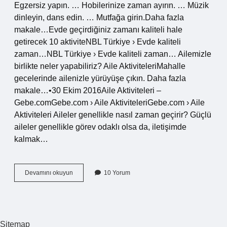
Egzersiz yapın. … Hobilerinize zaman ayırın. … Müzik
dinleyin, dans edin. … Mutfağa girin.Daha fazla
makale…Evde geçirdiğiniz zamanı kaliteli hale
getirecek 10 aktiviteNBL Türkiye › Evde kaliteli
zaman…NBL Türkiye › Evde kaliteli zaman… Ailemizle
birlikte neler yapabiliriz? Aile AktiviteleriMahalle
gecelerinde ailenizle yürüyüşe çıkın. Daha fazla
makale…•30 Ekim 2016Aile Aktiviteleri –
Gebe.comGebe.com › Aile AktiviteleriGebe.com › Aile
Aktiviteleri Aileler genellikle nasıl zaman geçirir? Güçlü
aileler genellikle görev odaklı olsa da, iletişimde
kalmak…
Aile
Devamını okuyun
10 Yorum
Ile
Güzel
Vakit
Nasıl
Geçirilir
Sitemap