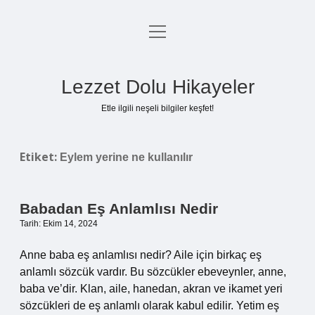
menüyü
Anasayfa
aç
Gizlilik Politikası
Lezzet Dolu Hikayeler
Yasal Uyarı
Etle ilgili neşeli bilgiler keşfet!
Hakkımızda
Etiket:
Eylem yerine ne kullanılır
Babadan Eş Anlamlısı Nedir
Tarih: Ekim 14, 2024
Anne baba eş anlamlısı nedir? Aile için birkaç eş
anlamlı sözcük vardır. Bu sözcükler ebeveynler, anne,
baba ve’dir. Klan, aile, hanedan, akran ve ikamet yeri
sözcükleri de eş anlamlı olarak kabul edilir. Yetim eş