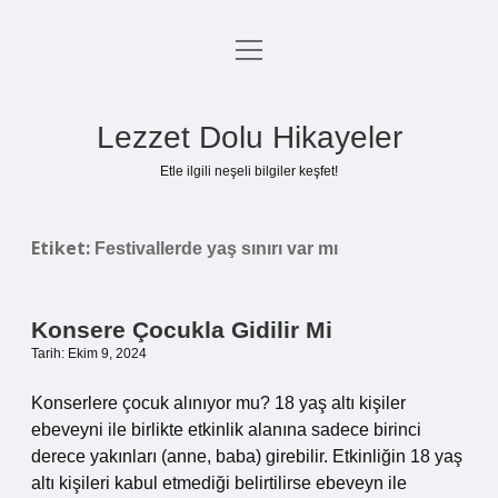
menüyü
Anasayfa
aç
Gizlilik Politikası
Lezzet Dolu Hikayeler
Yasal Uyarı
Etle ilgili neşeli bilgiler keşfet!
Hakkımızda
Etiket:
Festivallerde yaş sınırı var mı
Konsere Çocukla Gidilir Mi
Tarih: Ekim 9, 2024
Konserlere çocuk alınıyor mu? 18 yaş altı kişiler
ebeveyni ile birlikte etkinlik alanına sadece birinci
derece yakınları (anne, baba) girebilir. Etkinliğin 18 yaş
altı kişileri kabul etmediği belirtilirse ebeveyn ile