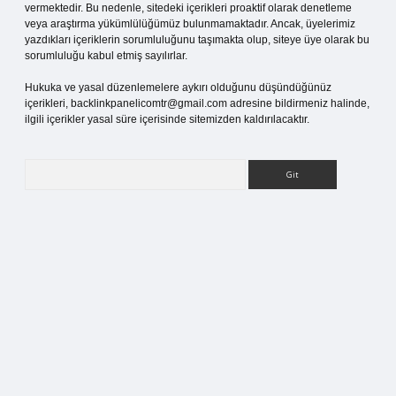
vermektedir. Bu nedenle, sitedeki içerikleri proaktif olarak denetleme
veya araştırma yükümlülüğümüz bulunmamaktadır. Ancak, üyelerimiz
yazdıkları içeriklerin sorumluluğunu taşımakta olup, siteye üye olarak bu
sorumluluğu kabul etmiş sayılırlar.
Hukuka ve yasal düzenlemelere aykırı olduğunu düşündüğünüz
içerikleri,
backlinkpanelicomtr@gmail.com
adresine bildirmeniz halinde,
ilgili içerikler yasal süre içerisinde sitemizden kaldırılacaktır.
Arama
pia bella casino giriş