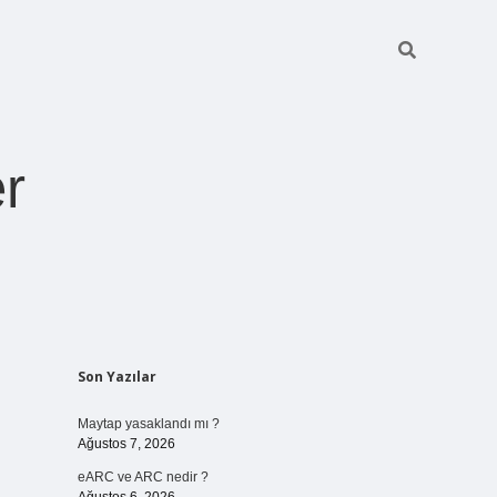
r
Sidebar
Son Yazılar
pia bella casino giriş
Maytap yasaklandı mı ?
Ağustos 7, 2026
eARC ve ARC nedir ?