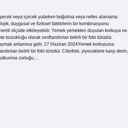
 yiyecek veya içecek yutarken boğulma veya nefes alamama
lojik, duygusal ve fiziksel faktörlerin bir kombinasyonu
 önemli ölçüde etkileyebilir. Yemek yemekten duyulan korkuya ne
bozukluğu olarak sınıflandırılan belirli bir fobi türüdür.
u duymak anlamına gelir. 27 Haziran 2024Yemek korkusuna
dırılan belirli bir fobi türüdür. Cibofobi, yiyeceklere karşı derin,
k yutkunma zorluğu…