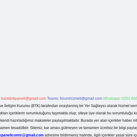
:
backlinkpaneli@gmail.com
Teams:
forumhizmeti@gmail.com
Whatsapp: 0262 606
ve İletişim Kurumu (BTK) tarafından onaylanmış bir Yer Sağlayıcı olarak hizmet verm
rı içeriklerin sorumluluğunu taşımakta olup, siteye üye olarak bu sorumluluğu kabul
a kendi hazırladığımız makaleler paylaşılmaktadır. Burada yer alan içerikler haber 
tamamen tesadüfidir. Sitemiz, kar amacı gütmeyen ve tamamen ücretsiz bir bilgi pay
nkpanelicomtr@gmail.com
adresine bildirmeniz halinde, ilgili içerikler yasal süre iç