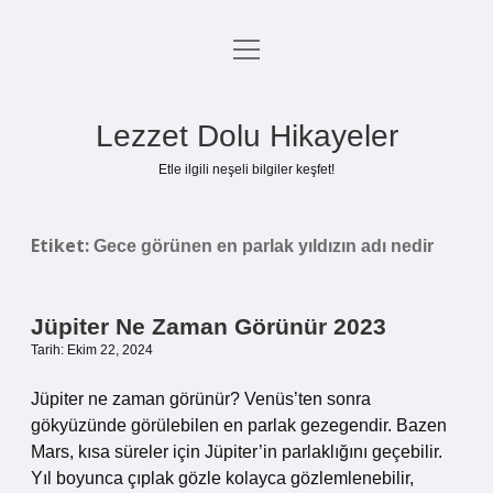
menüyü
Anasayfa
aç
Gizlilik Politikası
Lezzet Dolu Hikayeler
Yasal Uyarı
Etle ilgili neşeli bilgiler keşfet!
Hakkımızda
Etiket:
Gece görünen en parlak yıldızın adı nedir
Jüpiter Ne Zaman Görünür 2023
Tarih: Ekim 22, 2024
Jüpiter ne zaman görünür? Venüs’ten sonra
gökyüzünde görülebilen en parlak gezegendir. Bazen
Mars, kısa süreler için Jüpiter’in parlaklığını geçebilir.
Yıl boyunca çıplak gözle kolayca gözlemlenebilir,