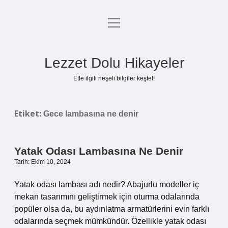
menüyü
Anasayfa
aç
Gizlilik Politikası
Lezzet Dolu Hikayeler
Yasal Uyarı
Etle ilgili neşeli bilgiler keşfet!
Hakkımızda
Etiket:
Gece lambasına ne denir
Yatak Odası Lambasına Ne Denir
Tarih: Ekim 10, 2024
Yatak odası lambası adı nedir? Abajurlu modeller iç
mekan tasarımını geliştirmek için oturma odalarında
popüler olsa da, bu aydınlatma armatürlerini evin farklı
odalarında seçmek mümkündür. Özellikle yatak odası