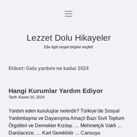
menüyü
Anasayfa
aç
Gizlilik Politikası
Lezzet Dolu Hikayeler
Yasal Uyarı
Etle ilgili neşeli bilgiler keşfet!
Hakkımızda
Etiket:
Gıda yardımı ne kadar 2024
Hangi Kurumlar Yardım Ediyor
Tarih: Kasım 20, 2024
Yardım eden kuruluşlar nelerdir? Türkiye’de Sosyal
Yardımlaşma ve Dayanışma Amaçlı Bazı Sivil Toplum
Örgütleri ve Dernekler Kızılay. … Mehmetçik Vakfı …
Darülaceze. … Kart Gereklidir … Cansuyu