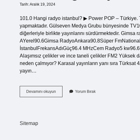
Tarih: Aralık 19, 2024
101.0 Hangi radyo istanbul? ▶ Power POP – Türkiye. 
yapmaktadır. Gülseven Medya Grubu bünyesinde TV1
diğerleriyle birlikte yayınlarını sürdürmektedir. Gim
AYerel90.6Gimsa RadyoAnkara90.8Süper FmNational9
İstanbulFrekansAdıGüç96.4 MHzCem Radyo5 kw96.6
Alaşımsız çelikler ve ince taneli çelikler FM2 Yüksek d
neden çalmıyor? Karasal yayınların yanı sıra Türks
yayın…
1010
Devamını okuyun
Yorum Bırak
Hangi
Radyo
Sitemap