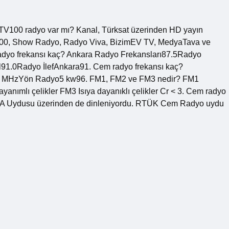
TV100 radyo var mı? Kanal, Türksat üzerinden HD yayın
00, Show Radyo, Radyo Viva, BizimEV TV, MedyaTava ve
sa radyo frekansı kaç? Ankara Radyo Frekansları87.5Radyo
1.0Radyo İlefAnkara91. Cem radyo frekansı kaç?
 MHzYön Radyo5 kw96. FM1, FM2 ve FM3 nedir? FM1
ayanımlı çelikler FM3 Isıya dayanıklı çelikler Cr < 3. Cem radyo
at 4A Uydusu üzerinden de dinleniyordu. RTÜK Cem Radyo uydu