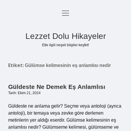
menüyü
Anasayfa
aç
Gizlilik Politikası
Lezzet Dolu Hikayeler
Yasal Uyarı
Etle ilgili neşeli bilgiler keşfet!
Hakkımızda
Etiket:
Gülümse kelimesinin eş anlamlısı nedir
Güldeste Ne Demek Eş Anlamlısı
Tarih: Ekim 21, 2024
Güldeste ne anlama gelir? Seçme veya antoloji (ayrıca
antoloji), bir temaya veya zevke göre derlenen
metinlerin yer aldığı eserdir. Gülümse kelimesinin eş
anlamlısı nedir? Gülümseme kelimesi, gülümseme ve