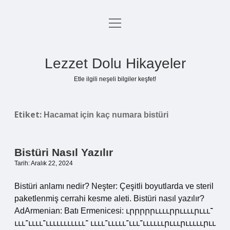
menüyü
Anasayfa
aç
Gizlilik Politikası
Lezzet Dolu Hikayeler
Yasal Uyarı
Etle ilgili neşeli bilgiler keşfet!
Hakkımızda
Etiket:
Hacamat için kaç numara bistüri
Bistüri Nasıl Yazılır
Tarih: Aralık 22, 2024
Bistüri anlamı nedir? Neşter: Çeşitli boyutlarda ve steril
paketlenmiş cerrahi kesme aleti. Bistüri nasıl yazılır?
AdArmenian: Batı Ermenicesi: ւրրրրրււււրրււււրւււ־
ւււ־ււււ־ւււււււււււ־ ււււ־ւււււ־ւււ־ււււււրւււրւււււրււ