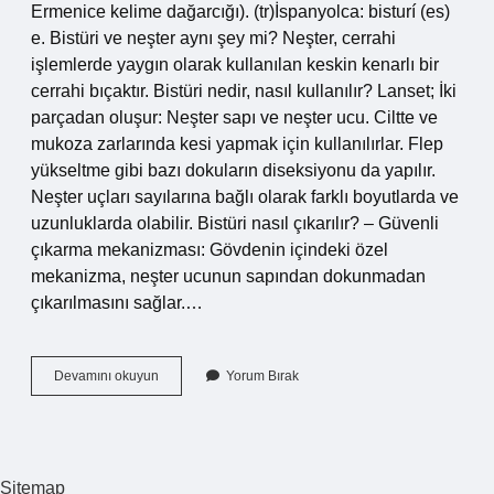
Ermenice kelime dağarcığı). (tr)İspanyolca: bisturí (es)
e. Bistüri ve neşter aynı şey mi? Neşter, cerrahi
işlemlerde yaygın olarak kullanılan keskin kenarlı bir
cerrahi bıçaktır. Bistüri nedir, nasıl kullanılır? Lanset; İki
parçadan oluşur: Neşter sapı ve neşter ucu. Ciltte ve
mukoza zarlarında kesi yapmak için kullanılırlar. Flep
yükseltme gibi bazı dokuların diseksiyonu da yapılır.
Neşter uçları sayılarına bağlı olarak farklı boyutlarda ve
uzunluklarda olabilir. Bistüri nasıl çıkarılır? – Güvenli
çıkarma mekanizması: Gövdenin içindeki özel
mekanizma, neşter ucunun sapından dokunmadan
çıkarılmasını sağlar.…
Bistüri
Devamını okuyun
Yorum Bırak
Nasıl
Yazılır
Sitemap