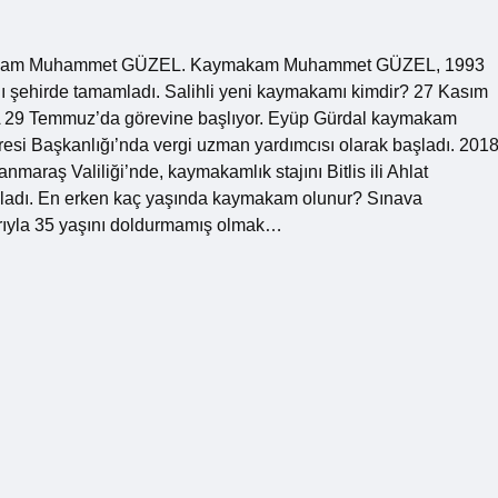
ymakam Muhammet GÜZEL. Kaymakam Muhammet GÜZEL, 1993
ynı şehirde tamamladı. Salihli yeni kaymakamı kimdir? 27 Kasım
29 Temmuz’da görevine başlıyor. Eyüp Gürdal kaymakam
esi Başkanlığı’nda vergi uzman yardımcısı olarak başladı. 201
nmaraş Valiliği’nde, kaymakamlık stajını Bitlis ili Ahlat
amamladı. En erken kaç yaşında kaymakam olunur? Sınava
ibarıyla 35 yaşını doldurmamış olmak…