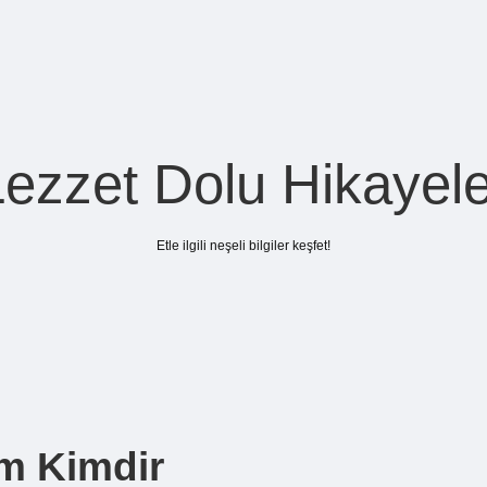
Lezzet Dolu Hikayele
Etle ilgili neşeli bilgiler keşfet!
m Kimdir