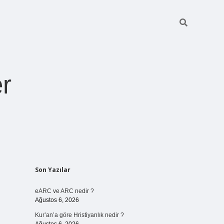
r
Sidebar
Son Yazılar
pia bella casin
eARC ve ARC nedir ?
Ağustos 6, 2026
Kur’an’a göre Hristiyanlık nedir ?