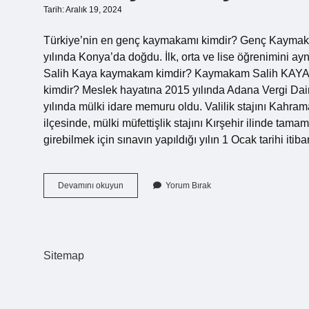
Tarih: Aralık 19, 2024
Türkiye’nin en genç kaymakamı kimdir? Genç Ka
yılında Konya’da doğdu. İlk, orta ve lise öğrenimini a
Salih Kaya kaymakam kimdir? Kaymakam Salih KAYA 
kimdir? Meslek hayatına 2015 yılında Adana Vergi Dair
yılında mülki idare memuru oldu. Valilik stajını Kahrama
ilçesinde, mülki müfettişlik stajını Kırşehir ilinde t
girebilmek için sınavın yapıldığı yılın 1 Ocak tarihi it
Salih
Devamını okuyun
Yorum Bırak
Aydın
Kaymakam
Kimdir
Sitemap