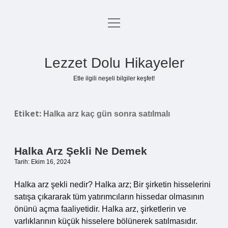
menüyü
Anasayfa
aç
Gizlilik Politikası
Lezzet Dolu Hikayeler
Yasal Uyarı
Etle ilgili neşeli bilgiler keşfet!
Hakkımızda
Etiket:
Halka arz kaç gün sonra satılmalı
Halka Arz Şekli Ne Demek
Tarih: Ekim 16, 2024
Halka arz şekli nedir? Halka arz; Bir şirketin hisselerini
satışa çıkararak tüm yatırımcıların hissedar olmasının
önünü açma faaliyetidir. Halka arz, şirketlerin ve
varlıklarının küçük hisselere bölünerek satılmasıdır.