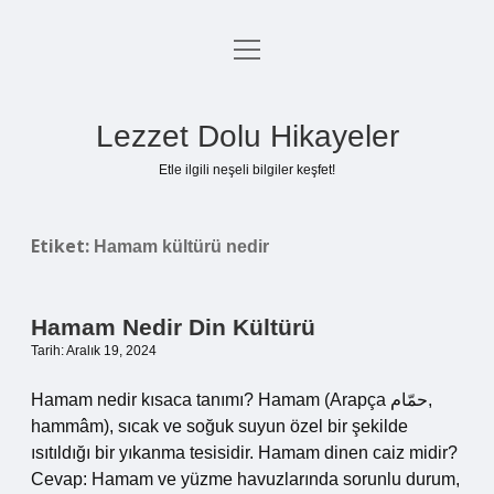
menüyü
Anasayfa
aç
Gizlilik Politikası
Lezzet Dolu Hikayeler
Yasal Uyarı
Etle ilgili neşeli bilgiler keşfet!
Hakkımızda
Etiket:
Hamam kültürü nedir
Hamam Nedir Din Kültürü
Tarih: Aralık 19, 2024
Hamam nedir kısaca tanımı? Hamam (Arapça حمّام,
hammâm), sıcak ve soğuk suyun özel bir şekilde
ısıtıldığı bir yıkanma tesisidir. Hamam dinen caiz midir?
Cevap: Hamam ve yüzme havuzlarında sorunlu durum,