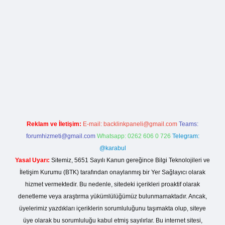
asino giriş
Reklam ve İletişim:
E-mail:
backlinkpaneli@gmail.com
Teams:
forumhizmeti@gmail.com
Whatsapp: 0262 606 0 726
Telegram:
@karabul
Yasal Uyarı:
Sitemiz, 5651 Sayılı Kanun gereğince Bilgi Teknolojileri ve
İletişim Kurumu (BTK) tarafından onaylanmış bir Yer Sağlayıcı olarak
hizmet vermektedir. Bu nedenle, sitedeki içerikleri proaktif olarak
denetleme veya araştırma yükümlülüğümüz bulunmamaktadır. Ancak,
üyelerimiz yazdıkları içeriklerin sorumluluğunu taşımakta olup, siteye
üye olarak bu sorumluluğu kabul etmiş sayılırlar. Bu internet sitesi,