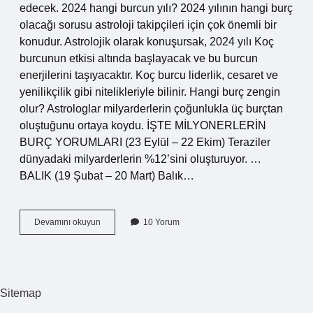
edecek. 2024 hangi burcun yılı? 2024 yılının hangi burç
olacağı sorusu astroloji takipçileri için çok önemli bir
konudur. Astrolojik olarak konuşursak, 2024 yılı Koç
burcunun etkisi altında başlayacak ve bu burcun
enerjilerini taşıyacaktır. Koç burcu liderlik, cesaret ve
yenilikçilik gibi nitelikleriyle bilinir. Hangi burç zengin
olur? Astrologlar milyarderlerin çoğunlukla üç burçtan
oluştuğunu ortaya koydu. İŞTE MİLYONERLERİN
BURÇ YORUMLARI (23 Eylül – 22 Ekim) Teraziler
dünyadaki milyarderlerin %12’sini oluşturuyor. …
BALIK (19 Şubat – 20 Mart) Balık…
Yeni
Devamını okuyun
10 Yorum
Yılda
Hangi
Burçlar
Zengin
Olacak
Sitemap