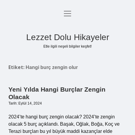
menüyü
Anasayfa
aç
Gizlilik Politikası
Lezzet Dolu Hikayeler
Yasal Uyarı
Etle ilgili neşeli bilgiler keşfet!
Hakkımızda
Etiket:
Hangi burç zengin olur
Yeni Yılda Hangi Burçlar Zengin
Olacak
Tarih: Eylül 14, 2024
2024’te hangi burç zengin olacak? 2024’te zengin
olacak 5 burç açıklandı. Başak, Oğlak, Boğa, Koç ve
Terazi burçları bu yıl büyük maddi kazançlar elde