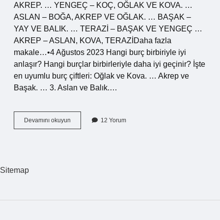
AKREP. … YENGEÇ – KOÇ, OĞLAK VE KOVA. …
ASLAN – BOĞA, AKREP VE OĞLAK. … BAŞAK –
YAY VE BALIK. … TERAZİ – BAŞAK VE YENGEÇ …
AKREP – ASLAN, KOVA, TERAZİDaha fazla
makale…•4 Ağustos 2023 Hangi burç birbiriyle iyi
anlaşır? Hangi burçlar birbirleriyle daha iyi geçinir? İşte
en uyumlu burç çiftleri: Oğlak ve Kova. … Akrep ve
Başak. … 3. Aslan ve Balık.…
Hangi
Devamını okuyun
12 Yorum
Burç
Hangi
Burçla
Iyi
Anlaşır
Sitemap