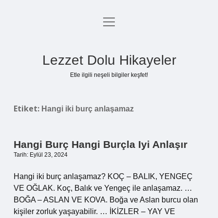
menüyü
Anasayfa
aç
Gizlilik Politikası
Lezzet Dolu Hikayeler
Yasal Uyarı
Etle ilgili neşeli bilgiler keşfet!
Hakkımızda
Etiket:
Hangi iki burç anlaşamaz
Hangi Burç Hangi Burçla Iyi Anlaşır
Tarih: Eylül 23, 2024
Hangi iki burç anlaşamaz? KOÇ – BALIK, YENGEÇ
VE OĞLAK. Koç, Balık ve Yengeç ile anlaşamaz. …
BOĞA – ASLAN VE KOVA. Boğa ve Aslan burcu olan
kişiler zorluk yaşayabilir. … İKİZLER – YAY VE