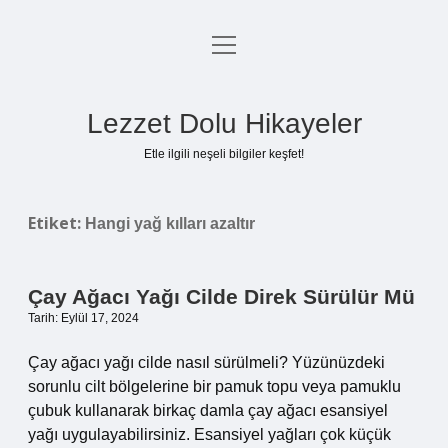
menüyü
Anasayfa
aç
Gizlilik Politikası
Lezzet Dolu Hikayeler
Yasal Uyarı
Etle ilgili neşeli bilgiler keşfet!
Hakkımızda
Etiket:
Hangi yağ kılları azaltır
Çay Ağacı Yağı Cilde Direk Sürülür Mü
Tarih: Eylül 17, 2024
Çay ağacı yağı cilde nasıl sürülmeli? Yüzünüzdeki
sorunlu cilt bölgelerine bir pamuk topu veya pamuklu
çubuk kullanarak birkaç damla çay ağacı esansiyel
yağı uygulayabilirsiniz. Esansiyel yağları çok küçük