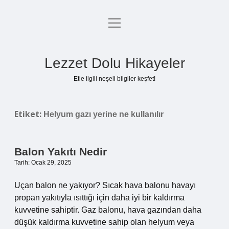
menüyü
Anasayfa
aç
Gizlilik Politikası
Lezzet Dolu Hikayeler
Yasal Uyarı
Etle ilgili neşeli bilgiler keşfet!
Hakkımızda
Etiket:
Helyum gazı yerine ne kullanılır
Balon Yakıtı Nedir
Tarih: Ocak 29, 2025
Uçan balon ne yakıyor? Sıcak hava balonu havayı
propan yakıtıyla ısıttığı için daha iyi bir kaldırma
kuvvetine sahiptir. Gaz balonu, hava gazından daha
düşük kaldırma kuvvetine sahip olan helyum veya