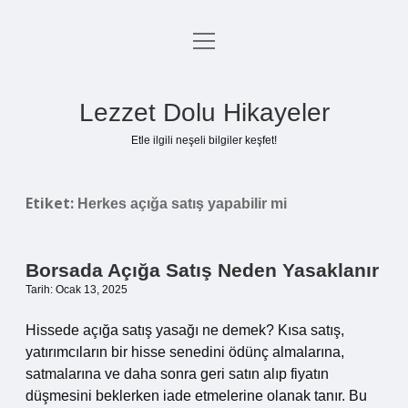
menüyü
Anasayfa
aç
Gizlilik Politikası
Lezzet Dolu Hikayeler
Yasal Uyarı
Etle ilgili neşeli bilgiler keşfet!
Hakkımızda
Etiket:
Herkes açığa satış yapabilir mi
Borsada Açığa Satış Neden Yasaklanır
Tarih: Ocak 13, 2025
Hissede açığa satış yasağı ne demek? Kısa satış,
yatırımcıların bir hisse senedini ödünç almalarına,
satmalarına ve daha sonra geri satın alıp fiyatın
düşmesini beklerken iade etmelerine olanak tanır. Bu