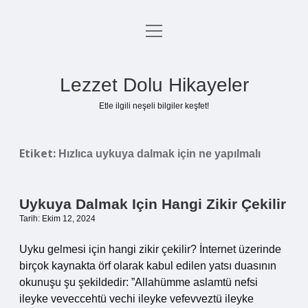
menüyü
Anasayfa
aç
Gizlilik Politikası
Lezzet Dolu Hikayeler
Yasal Uyarı
Etle ilgili neşeli bilgiler keşfet!
Hakkımızda
Etiket:
Hızlıca uykuya dalmak için ne yapılmalı
Uykuya Dalmak Için Hangi Zikir Çekilir
Tarih: Ekim 12, 2024
Uyku gelmesi için hangi zikir çekilir? İnternet üzerinde
birçok kaynakta örf olarak kabul edilen yatsı duasının
okunuşu şu şekildedir: ”Allahümme aslamtü nefsi
ileyke veveccehtü vechi ileyke vefevveztü ileyke