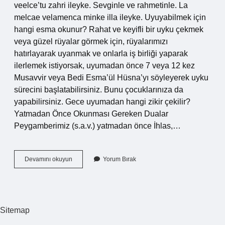
veelce’tu zahri ileyke. Sevginle ve rahmetinle. La
melcae velamenca minke illa ileyke. Uyuyabilmek için
hangi esma okunur? Rahat ve keyifli bir uyku çekmek
veya güzel rüyalar görmek için, rüyalarımızı
hatırlayarak uyanmak ve onlarla iş birliği yaparak
ilerlemek istiyorsak, uyumadan önce 7 veya 12 kez
Musavvir veya Bedi Esma’ül Hüsna’yı söyleyerek uyku
sürecini başlatabilirsiniz. Bunu çocuklarınıza da
yapabilirsiniz. Gece uyumadan hangi zikir çekilir?
Yatmadan Önce Okunması Gereken Dualar
Peygamberimiz (s.a.v.) yatmadan önce İhlas,…
Uykuya
Devamını okuyun
Yorum Bırak
Dalmak
Için
Hangi
Zikir
Çekilir
Sitemap