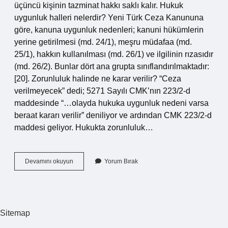
üçüncü kişinin tazminat hakkı saklı kalır. Hukuk
uygunluk halleri nelerdir? Yeni Türk Ceza Kanununa
göre, kanuna uygunluk nedenleri; kanuni hükümlerin
yerine getirilmesi (md. 24/1), meşru müdafaa (md.
25/1), hakkın kullanılması (md. 26/1) ve ilgilinin rızasıdır
(md. 26/2). Bunlar dört ana grupta sınıflandırılmaktadır:
[20]. Zorunluluk halinde ne karar verilir? “Ceza
verilmeyecek” dedi; 5271 Sayılı CMK’nın 223/2-d
maddesinde “…olayda hukuka uygunluk nedeni varsa
beraat kararı verilir” deniliyor ve ardından CMK 223/2-d
maddesi geliyor. Hukukta zorunluluk…
Hukuki
Devamını okuyun
Yorum Bırak
Zorunluluk
Nedir
Sitemap