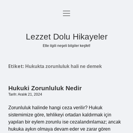
menüyü
Anasayfa
aç
Gizlilik Politikası
Lezzet Dolu Hikayeler
Yasal Uyarı
Etle ilgili neşeli bilgiler keşfet!
Hakkımızda
Etiket:
Hukukta zorunluluk hali ne demek
Hukuki Zorunluluk Nedir
Tarih: Aralık 21, 2024
Zorunluluk halinde hangi ceza verilir? Hukuk
sistemimize göre, tehlikeyi ortadan kaldırmak için
yapılan bir eylem zorunlu ise cezalandırılamaz; ancak
hukuka aykırı olmaya devam eder ve zarar gören