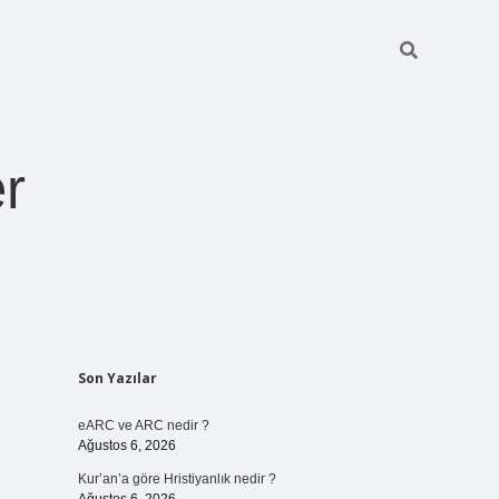
r
Sidebar
Son Yazılar
pia bella casino
eARC ve ARC nedir ?
Ağustos 6, 2026
Kur’an’a göre Hristiyanlık nedir ?