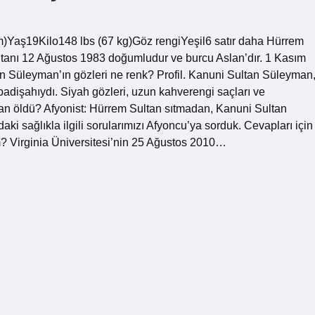
m)Yaş19Kilo148 lbs (67 kg)Göz rengiYeşil6 satır daha Hürrem
ltanı 12 Ağustos 1983 doğumludur ve burcu Aslan’dır. 1 Kasım
 Süleyman’ın gözleri ne renk? Profil. Kanuni Sultan Süleyman
adişahıydı. Siyah gözleri, uzun kahverengi saçları ve
tan öldü? Afyonist: Hürrem Sultan sıtmadan, Kanuni Sultan
 sağlıkla ilgili sorularımızı Afyoncu’ya sorduk. Cevapları için
? Virginia Üniversitesi’nin 25 Ağustos 2010…