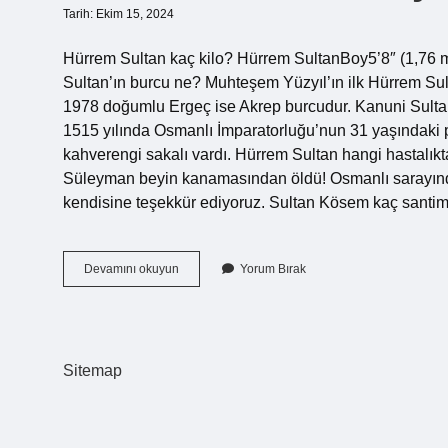
Tarih: Ekim 15, 2024
Hürrem Sultan kaç kilo? Hürrem SultanBoy5’8″ (1,76 
Sultan’ın burcu ne? Muhteşem Yüzyıl’ın ilk Hürrem Su
1978 doğumlu Ergeç ise Akrep burcudur. Kanuni Sultan
1515 yılında Osmanlı İmparatorluğu’nun 31 yaşındaki p
kahverengi sakalı vardı. Hürrem Sultan hangi hastalık
Süleyman beyin kanamasından öldü! Osmanlı sarayındaki
kendisine teşekkür ediyoruz. Sultan Kösem kaç santim
Hürrem
Devamını okuyun
Yorum Bırak
Sultanın
Boyu
Kaç
Cm
Sitemap