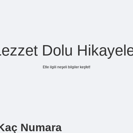
Lezzet Dolu Hikayele
Etle ilgili neşeli bilgiler keşfet!
 Kaç Numara