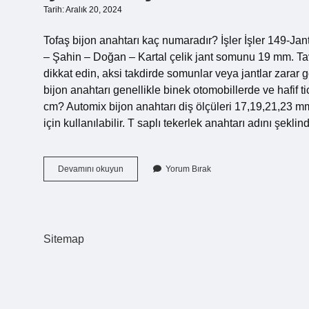
Tarih: Aralık 20, 2024
Tofaş bijon anahtarı kaç numaradır? İşler İşler 149-J
– Şahin – Doğan – Kartal çelik jant somunu 19 mm. Ta
dikkat edin, aksi takdirde somunlar veya jantlar zarar g
bijon anahtarı genellikle binek otomobillerde ve hafif ti
cm? Automix bijon anahtarı diş ölçüleri 17,19,21,23 mm’
için kullanılabilir. T saplı tekerlek anahtarı adını şeklin
Şahin
Devamını okuyun
Yorum Bırak
Bijon
Anahtarı
Kaç
Numara
Sitemap