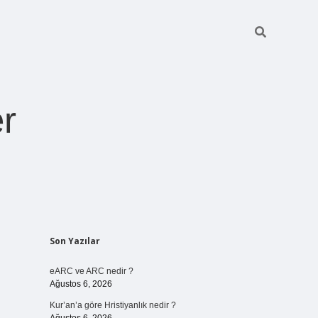
r
Sidebar
Son Yazılar
pia bella casin
eARC ve ARC nedir ?
Ağustos 6, 2026
Kur’an’a göre Hristiyanlık nedir ?