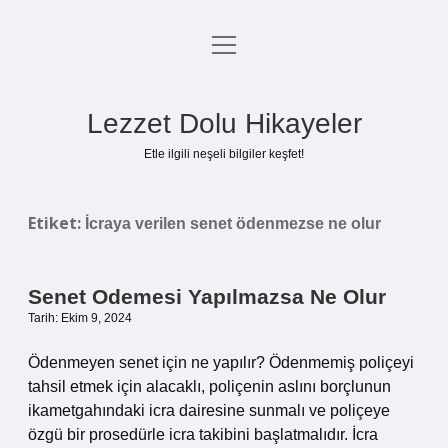
menüyü
Anasayfa
aç
Gizlilik Politikası
Lezzet Dolu Hikayeler
Yasal Uyarı
Etle ilgili neşeli bilgiler keşfet!
Hakkımızda
Etiket:
İcraya verilen senet ödenmezse ne olur
Senet Odemesi Yapılmazsa Ne Olur
Tarih: Ekim 9, 2024
Ödenmeyen senet için ne yapılır? Ödenmemiş poliçeyi
tahsil etmek için alacaklı, poliçenin aslını borçlunun
ikametgahındaki icra dairesine sunmalı ve poliçeye
özgü bir prosedürle icra takibini başlatmalıdır. İcra