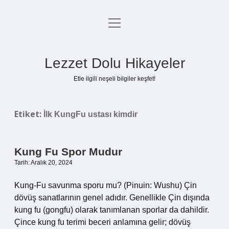
menüyü
Anasayfa
aç
Gizlilik Politikası
Lezzet Dolu Hikayeler
Yasal Uyarı
Etle ilgili neşeli bilgiler keşfet!
Hakkımızda
Etiket:
İlk KungFu ustası kimdir
Kung Fu Spor Mudur
Tarih: Aralık 20, 2024
Kung-Fu savunma sporu mu? (Pinuin: Wushu) Çin
dövüş sanatlarının genel adıdır. Genellikle Çin dışında
kung fu (gongfu) olarak tanımlanan sporlar da dahildir.
Çince kung fu terimi beceri anlamına gelir; dövüş