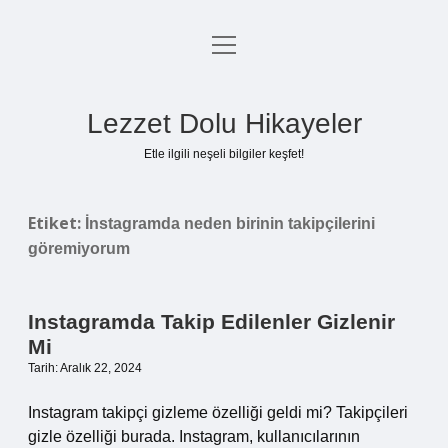
menüyü
Anasayfa
aç
Gizlilik Politikası
Lezzet Dolu Hikayeler
Yasal Uyarı
Etle ilgili neşeli bilgiler keşfet!
Hakkımızda
Etiket:
İnstagramda neden birinin takipçilerini
göremiyorum
Instagramda Takip Edilenler Gizlenir
Mi
Tarih: Aralık 22, 2024
Instagram takipçi gizleme özelliği geldi mi? Takipçileri
gizle özelliği burada. Instagram, kullanıcılarının