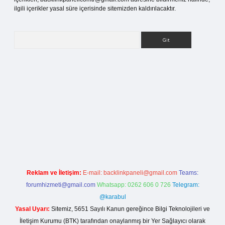
ilgili içerikler yasal süre içerisinde sitemizden kaldırılacaktır.
Arama
la casino giriş
Reklam ve İletişim:
E-mail:
backlinkpaneli@gmail.com
Teams:
forumhizmeti@gmail.com
Whatsapp: 0262 606 0 726
Telegram:
@karabul
Yasal Uyarı:
Sitemiz, 5651 Sayılı Kanun gereğince Bilgi Teknolojileri ve
İletişim Kurumu (BTK) tarafından onaylanmış bir Yer Sağlayıcı olarak