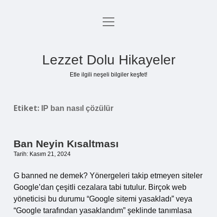
menüyü
Anasayfa
aç
Gizlilik Politikası
Lezzet Dolu Hikayeler
Yasal Uyarı
Etle ilgili neşeli bilgiler keşfet!
Hakkımızda
Etiket:
IP ban nasıl çözülür
Ban Neyin Kısaltması
Tarih: Kasım 21, 2024
G banned ne demek? Yönergeleri takip etmeyen siteler
Google’dan çeşitli cezalara tabi tutulur. Birçok web
yöneticisi bu durumu “Google sitemi yasakladı” veya
“Google tarafından yasaklandım” şeklinde tanımlasa