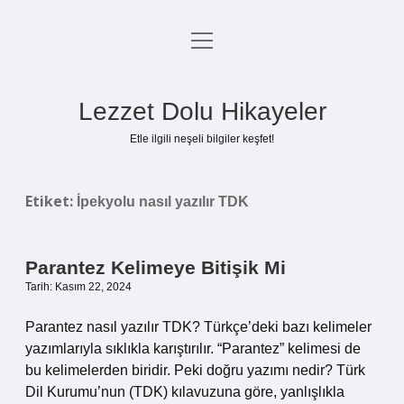
menüyü
Anasayfa
aç
Gizlilik Politikası
Lezzet Dolu Hikayeler
Yasal Uyarı
Etle ilgili neşeli bilgiler keşfet!
Hakkımızda
Etiket:
İpekyolu nasıl yazılır TDK
Parantez Kelimeye Bitişik Mi
Tarih: Kasım 22, 2024
Parantez nasıl yazılır TDK? Türkçe’deki bazı kelimeler
yazımlarıyla sıklıkla karıştırılır. “Parantez” kelimesi de
bu kelimelerden biridir. Peki doğru yazımı nedir? Türk
Dil Kurumu’nun (TDK) kılavuzuna göre, yanlışlıkla