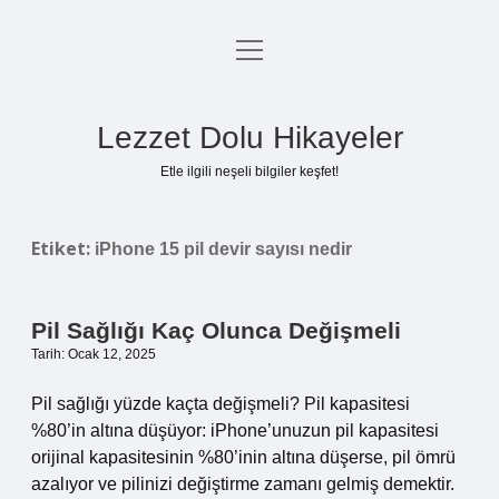
menüyü
Anasayfa
aç
Gizlilik Politikası
Lezzet Dolu Hikayeler
Yasal Uyarı
Etle ilgili neşeli bilgiler keşfet!
Hakkımızda
Etiket:
iPhone 15 pil devir sayısı nedir
Pil Sağlığı Kaç Olunca Değişmeli
Tarih: Ocak 12, 2025
Pil sağlığı yüzde kaçta değişmeli? Pil kapasitesi
%80’in altına düşüyor: iPhone’unuzun pil kapasitesi
orijinal kapasitesinin %80’inin altına düşerse, pil ömrü
azalıyor ve pilinizi değiştirme zamanı gelmiş demektir.