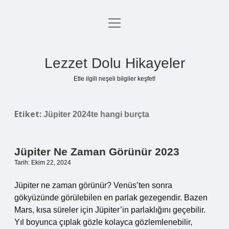
menüyü
Anasayfa
aç
Gizlilik Politikası
Lezzet Dolu Hikayeler
Yasal Uyarı
Etle ilgili neşeli bilgiler keşfet!
Hakkımızda
Etiket:
Jüpiter 2024te hangi burçta
Jüpiter Ne Zaman Görünür 2023
Tarih: Ekim 22, 2024
Jüpiter ne zaman görünür? Venüs’ten sonra
gökyüzünde görülebilen en parlak gezegendir. Bazen
Mars, kısa süreler için Jüpiter’in parlaklığını geçebilir.
Yıl boyunca çıplak gözle kolayca gözlemlenebilir,