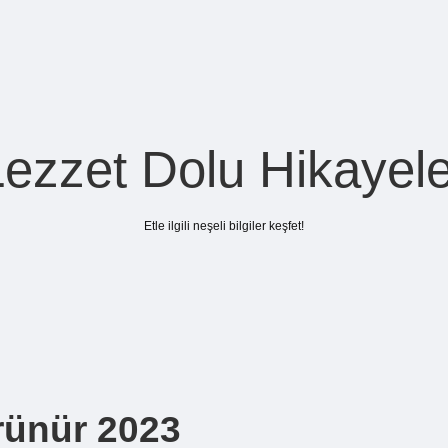
Lezzet Dolu Hikayele
Etle ilgili neşeli bilgiler keşfet!
rünür 2023