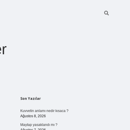
r
Sidebar
Son Yazılar
pia bella casino gi
Kuvvetin anlamı nedir kısaca ?
Ağustos 8, 2026
Maytap yasaklandı mı ?