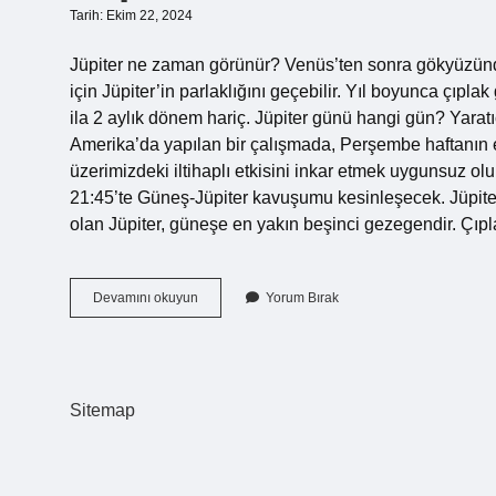
Tarih: Ekim 22, 2024
Jüpiter ne zaman görünür? Venüs’ten sonra gökyüzünde
için Jüpiter’in parlaklığını geçebilir. Yıl boyunca çı
ila 2 aylık dönem hariç. Jüpiter günü hangi gün? Yaratı
Amerika’da yapılan bir çalışmada, Perşembe haftanın en 
üzerimizdeki iltihaplı etkisini inkar etmek uygunsuz o
21:45’te Güneş-Jüpiter kavuşumu kesinleşecek. Jüpi
olan Jüpiter, güneşe en yakın beşinci gezegendir. Çıpl
Jüpiter
Devamını okuyun
Yorum Bırak
Ne
Zaman
Görünür
2023
Sitemap