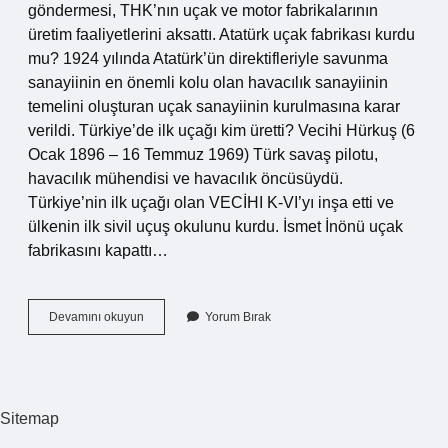
göndermesi, THK’nın uçak ve motor fabrikalarının
üretim faaliyetlerini aksattı. Atatürk uçak fabrikası kurdu
mu? 1924 yılında Atatürk’ün direktifleriyle savunma
sanayiinin en önemli kolu olan havacılık sanayiinin
temelini oluşturan uçak sanayiinin kurulmasına karar
verildi. Türkiye’de ilk uçağı kim üretti? Vecihi Hürkuş (6
Ocak 1896 – 16 Temmuz 1969) Türk savaş pilotu,
havacılık mühendisi ve havacılık öncüsüydü.
Türkiye’nin ilk uçağı olan VECİHI K-VI’yı inşa etti ve
ülkenin ilk sivil uçuş okulunu kurdu. İsmet İnönü uçak
fabrikasını kapattı…
Türkiye
Devamını okuyun
Yorum Bırak
Ne
Zaman
Uçak
Üretti
Sitemap