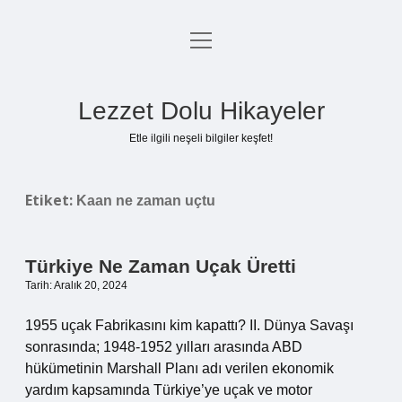
menüyü
Anasayfa
aç
Gizlilik Politikası
Lezzet Dolu Hikayeler
Yasal Uyarı
Etle ilgili neşeli bilgiler keşfet!
Hakkımızda
Etiket:
Kaan ne zaman uçtu
Türkiye Ne Zaman Uçak Üretti
Tarih: Aralık 20, 2024
1955 uçak Fabrikasını kim kapattı? II. Dünya Savaşı
sonrasında; 1948-1952 yılları arasında ABD
hükümetinin Marshall Planı adı verilen ekonomik
yardım kapsamında Türkiye’ye uçak ve motor