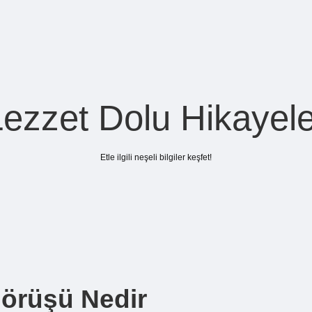
Lezzet Dolu Hikayele
Etle ilgili neşeli bilgiler keşfet!
 Görüşü Nedir