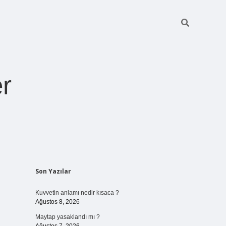
r
Sidebar
Son Yazılar
pia bella casin
Kuvvetin anlamı nedir kısaca ?
Ağustos 8, 2026
Maytap yasaklandı mı ?