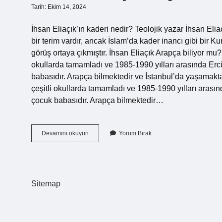
Tarih: Ekim 14, 2024
İhsan Eliaçık’ın kaderi nedir? Teolojik yazar İhsan El
bir terim vardır, ancak İslam’da kader inancı gibi bir K
görüş ortaya çıkmıştır. İhsan Eliaçık Arapça biliyor mu? E
okullarda tamamladı ve 1985-1990 yılları arasında Erci
babasıdır. Arapça bilmektedir ve İstanbul’da yaşamaktadı
çeşitli okullarda tamamladı ve 1985-1990 yılları arasın
çocuk babasıdır. Arapça bilmektedir…
İHsan
Devamını okuyun
Yorum Bırak
Eliaçık
Siyasi
Görüşü
Nedir
Sitemap