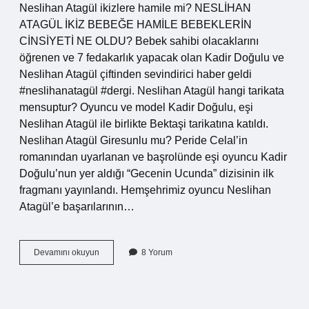
Neslihan Atagül ikizlere hamile mi? NESLİHAN
ATAGÜL İKİZ BEBEĞE HAMİLE BEBEKLERİN
CİNSİYETİ NE OLDU? Bebek sahibi olacaklarını
öğrenen ve 7 fedakarlık yapacak olan Kadir Doğulu ve
Neslihan Atagül çiftinden sevindirici haber geldi
#neslihanatagül #dergi. Neslihan Atagül hangi tarikata
mensuptur? Oyuncu ve model Kadir Doğulu, eşi
Neslihan Atagül ile birlikte Bektaşi tarikatına katıldı.
Neslihan Atagül Giresunlu mu? Peride Celal’in
romanından uyarlanan ve başrolünde eşi oyuncu Kadir
Doğulu’nun yer aldığı “Gecenin Ucunda” dizisinin ilk
fragmanı yayınlandı. Hemşehrimiz oyuncu Neslihan
Atagül’e başarılarının…
Kadir
Devamını okuyun
8 Yorum
Doğulu
Neslihan
Atagulu
Aldatti