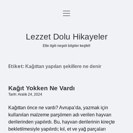
menüyü
Anasayfa
aç
Gizlilik Politikası
Lezzet Dolu Hikayeler
Yasal Uyarı
Etle ilgili neşeli bilgiler keşfet!
Hakkımızda
Etiket:
Kağıttan yapılan şekillere ne denir
Kağıt Yokken Ne Vardı
Tarih: Aralık 24, 2024
Kağıttan önce ne vardı? Avrupa’da, yazmak için
kullanılan malzeme parşömen adı verilen hayvan
derilerinden yapılırdı. Bu, hayvan derilerinin kireçte
bekletilmesiyle yapılırdı; kıl, et ve yağ parçaları